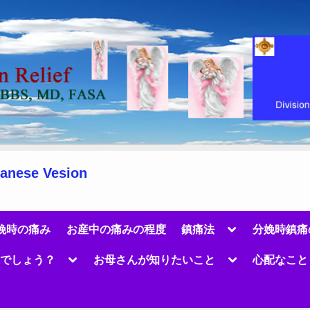
panese Vesion
Toggle
娩時の痛み
お産中の痛みの程度
鎮痛法
分娩時鎮痛
sub-
menu
Toggle
Toggle
のでしょう？
お母さんが知りたいこと
心配なこと
sub-
sub-
menu
menu