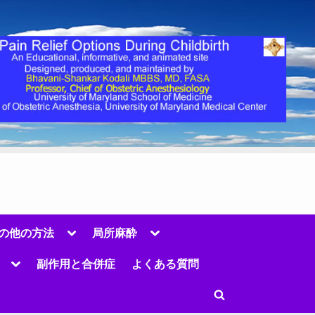
Toggle
Toggle
の他の方法
局所麻酔
sub-
sub-
menu
menu
Toggle
副作用と合併症
よくある質問
sub-
menu
Toggle
Toggle
sub-