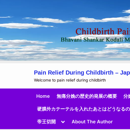
Skip
Pain Relief During Childbirth – Ja
to
Welcome to pain relief during childbirth
content
Home
無痛分娩の歴史的発展の概要
分
硬膜外カテーテルを入れたあとはどうなる
Toggle
帝王切開
About The Author
sub-