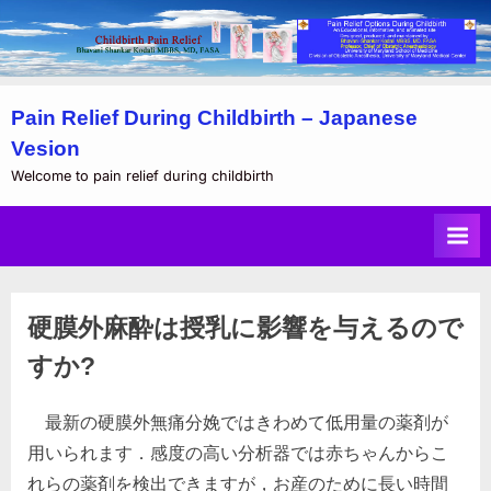
Skip
Pain Relief During Childbirth – Japanese
to
Vesion
content
Welcome to pain relief during childbirth
硬膜外麻酔は授乳に影響を与えるので
すか?
最新の硬膜外無痛分娩ではきわめて低用量の薬剤が
用いられます．感度の高い分析器では赤ちゃんからこ
れらの薬剤を検出できますが，お産のために長い時間