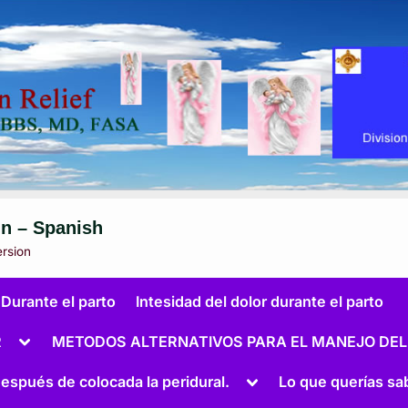
in – Spanish
ersion
 Durante el parto
Intesidad del dolor durante el parto
Toggle
R
METODOS ALTERNATIVOS PARA EL MANEJO DEL
sub-
menu
Toggle
espués de colocada la peridural.
Lo que querías sa
sub-