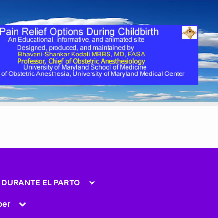
Toggle
 DURANTE EL PARTO
sub-
menu
Toggle
ber
sub-