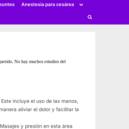
menu
Toggle
euntes
Anestesia para cesárea
sub-
menu
Toggle
search
form
 querido. No hay muchos estudios del
. Este incluye el uso de las manos,
Toggle
sub-
era aliviar el dolor y facilitar la
menu
 Masajes y presión en esta área