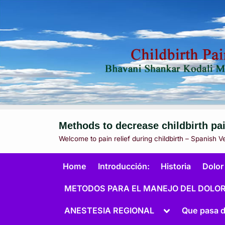
Skip
Methods to decrease childbirth pa
to
Welcome to pain relief during childbirth – Spanish V
content
Home
Introducción:
Historia
Dolor
METODOS PARA EL MANEJO DEL DOLO
Toggle
ANESTESIA REGIONAL
Que pasa d
sub-