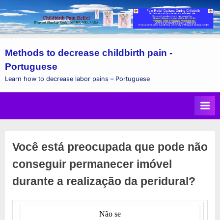
Skip
Methods to decrease childbirth pain -
to
Portuguese
content
Learn how to decrease labor pains – Portuguese
Você está preocupada que pode não
conseguir permanecer imóvel
durante a realização da peridural?
Não se