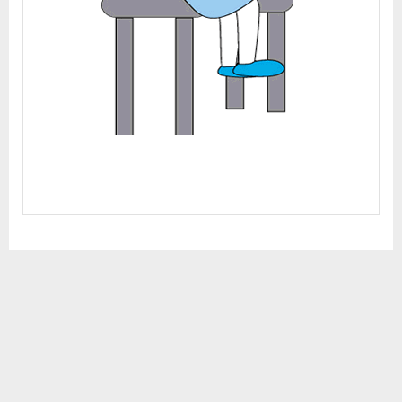
Copyright © 2026 Methods to decrease childbirth pain -Portuguese.
Powered by
PressBook Premium theme